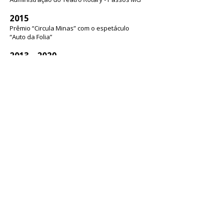
2015
Prêmio “Circula Minas” com o espetáculo
“Auto da Folia”
2013 – 2020
Realização do Festival da Criança no Teatro
2017 a 2020
Realização do Festival Nacional de Teatro de
Passos
2020
Espetáculo “Maria Peregrina” em parceria
com a Trupe Ventania de Teatro."
Realização