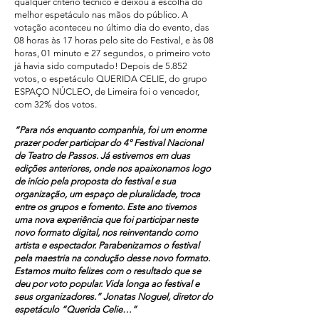
qualquer critério técnico e deixou a escolha do
melhor espetáculo nas mãos do público. A
votação aconteceu no último dia do evento, das
08 horas às 17 horas pelo site do Festival, e às 08
horas, 01 minuto e 27 segundos, o primeiro voto
já havia sido computado! Depois de 5.852
votos, o espetáculo QUERIDA CELIE, do grupo
ESPAÇO NÚCLEO, de Limeira foi o vencedor,
com 32% dos votos.
“Para nós enquanto companhia, foi um enorme
prazer poder participar do 4° Festival Nacional
de Teatro de Passos. Já estivemos em duas
edições anteriores, onde nos apaixonamos logo
de início pela proposta do festival e sua
organização, um espaço de pluralidade, troca
entre os grupos e fomento. Este ano tivemos
uma nova experiência que foi participar neste
novo formato digital, nos reinventando como
artista e espectador. Parabenizamos o festival
pela maestria na condução desse novo formato.
Estamos muito felizes com o resultado que se
deu por voto popular. Vida longa ao festival e
seus organizadores.” Jonatas Noguel, diretor do
espetáculo “Querida Celie…”